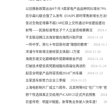
以旧换新政策出台8个月 8类家电产品品种同比增长79%
尼尔森IQ联合饿了么发布《OAIPL即时零售新增长方
圣达生物定增募不超2.68亿获上交所通过中信建投建功
射弩——民族标准弩女子个人立姿资格赛赛况
2024-1
干支联动拥江达海安徽向海而兴助开放
2024-11-24
一所中学，用七十年回答何谓“理想的教育”
2024-11-
洋浦今年新增注册经营主体超1.2万家
2024-11-24
海南东坡文化巅峰唱作营巅峰歌会开启
2024-11-24
打破技术壁垒高梵鹅绒服向高端化再进阶
2024-11-24
起亚全明星产品阵容亮相2024广州车展
2024-11-23
五家造车新势力企业三季报
2024-11-23
上海电影制片厂成立75周年，吕其明等8位“在厂75年”
把个性选择真正交给用户iCARV23正式开启预售
2024
巨星传奇：明星IP赋能，新零售业务驶入快车道！
20