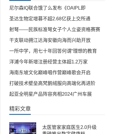
尼尔森IQ联合饿了么发布《OAIPL即
圣达生物定增募不超2.68亿获上交所通
射弩——民族标准弩女子个人立姿资格赛赛
干支联动拥江达海安徽向海而兴助开放
一所中学，用七十年回答何谓“理想的教育
洋浦今年新增注册经营主体超1.2万家
海南东坡文化巅峰唱作营巅峰歌会开启
打破技术壁垒高梵鹅绒服向高端化再进阶
起亚全明星产品阵容亮相2024广州车展
精彩文章
太医管家家庭医生2.0升级
重磅推出数字健康档