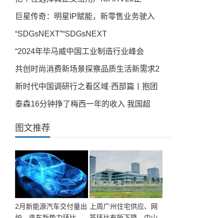
巨星传奇：明星IP赋能，新零售业务驶入
“SDGsNEXT”“SDGsNEXT
“2024年毕马威中国工业制造行业峰会
共创时尚消费新场景探察品质生活新需求2
新时代中国调研行之看区域·西部篇丨抱团
泰森16分钟挣了梅西一年的收入 我国超
图文推荐
2月新能源汽车交付量出
上周广州住宅供应、网
炉，造车新势力环比
签环比有所下降、中山