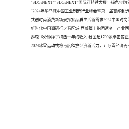
“SDGsNEXT”“SDGsNEXT”国际可持续发展与绿色金
“2024年毕马威中国工业制造行业峰会暨第一届智能制造
共创时尚消费新场景探察品质生活新需求2024中国时
新时代中国调研行之看区域·西部篇丨抱团返乡，产业
泰森16分钟挣了梅西一年的收入 我国超1700家拳击馆
2024冰雪运动或将再度释放经济新活力，让冰雪经济再